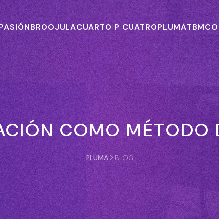
 PASIÓN
BROOJULA
CUARTO P CUATRO
PLUMA
TBM
CO
SACIÓN COMO MÉTODO 
PLUMA
BLOG