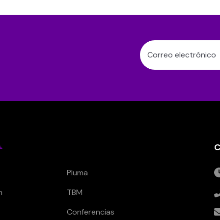
C
Pluma
n
TBM
Conferencias