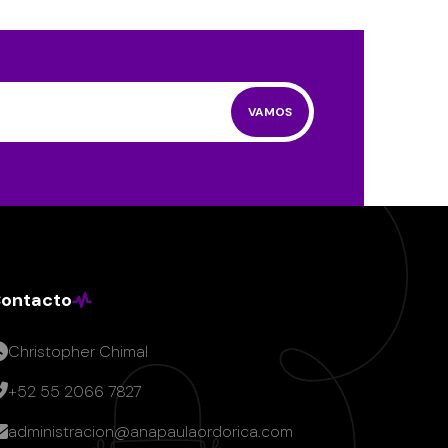
VAMOS
ontacto
Christopher Chimal
+52 55 2066 7827
administracion@anapaulaordorica.com