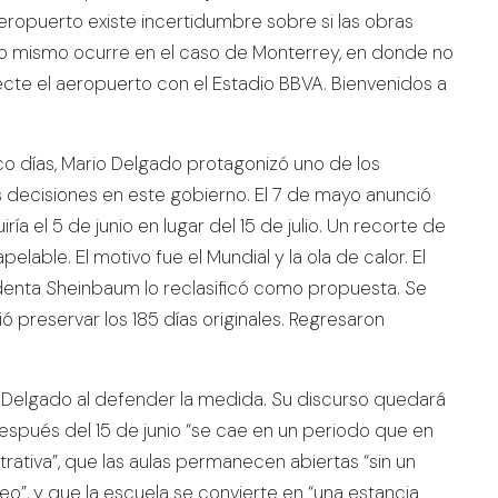
 aeropuerto existe incertidumbre sobre si las obras
 Lo mismo ocurre en el caso de Monterrey, en donde no
cte el aeropuerto con el Estadio BBVA. Bienvenidos a
nco días, Mario Delgado protagonizó uno de los
s decisiones en este gobierno. El 7 de mayo anunció
ía el 5 de junio en lugar del 15 de julio. Un recorte de
able. El motivo fue el Mundial y la ola de calor. El
denta Sheinbaum lo reclasificó como propuesta. Se
ó preservar los 185 días originales. Regresaron
o Delgado al defender la medida. Su discurso quedará
 después del 15 de junio “se cae en un periodo que en
rativa”, que las aulas permanecen abiertas “sin un
o”, y que la escuela se convierte en “una estancia