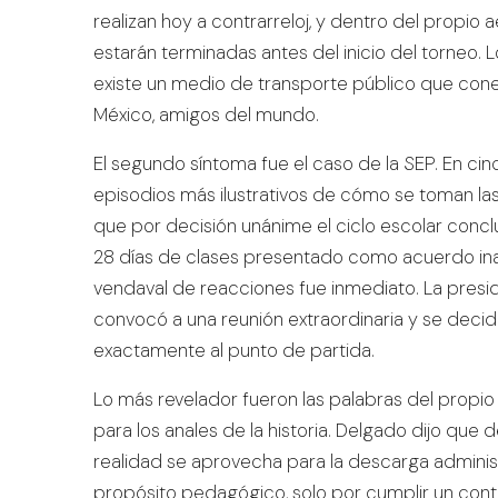
realizan hoy a contrarreloj, y dentro del propio
estarán terminadas antes del inicio del torneo.
existe un medio de transporte público que cone
México, amigos del mundo.
El segundo síntoma fue el caso de la SEP. En ci
episodios más ilustrativos de cómo se toman la
que por decisión unánime el ciclo escolar concluir
28 días de clases presentado como acuerdo inapel
vendaval de reacciones fue inmediato. La presi
convocó a una reunión extraordinaria y se decidi
exactamente al punto de partida.
Lo más revelador fueron las palabras del propi
para los anales de la historia. Delgado dijo que
realidad se aprovecha para la descarga administ
propósito pedagógico, solo por cumplir un conte