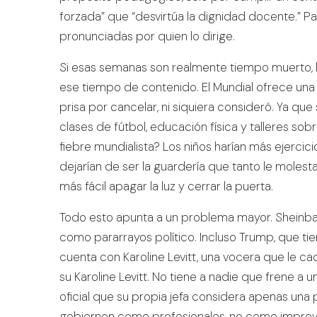
forzada” que “desvirtúa la dignidad docente.” Pa
pronunciadas por quien lo dirige.
Si esas semanas son realmente tiempo muerto, la 
ese tiempo de contenido. El Mundial ofrece un
prisa por cancelar, ni siquiera consideró. Ya q
clases de fútbol, educación física y talleres so
fiebre mundialista? Los niños harían más ejercicio
dejarían de ser la guardería que tanto le molest
más fácil apagar la luz y cerrar la puerta.
Todo esto apunta a un problema mayor. Sheinb
como pararrayos político. Incluso Trump, que tie
cuenta con Karoline Levitt, una vocera que le c
su Karoline Levitt. No tiene a nadie que frene a
oficial que su propia jefa considera apenas una p
gobiernen como profesionales, no como improv