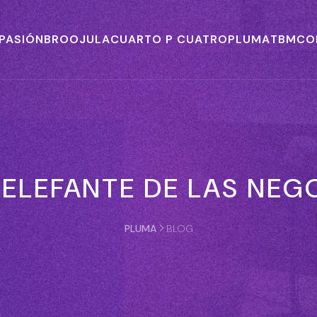
 PASIÓN
BROOJULA
CUARTO P CUATRO
PLUMA
TBM
CO
 ELEFANTE DE LAS NE
PLUMA
BLOG