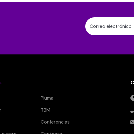
C
Pluma
n
TBM
Conferencias
 cuatro
Contacto