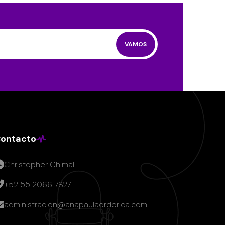
VAMOS
ontacto
Christopher Chimal
+52 55 2066 7827
administracion@anapaulaordorica.com