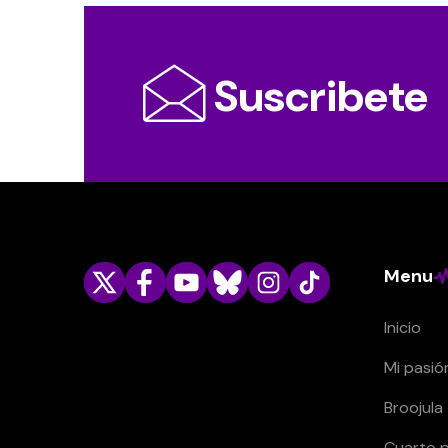
Suscribete
Menu
Inicio
Mi pasió
Broojula
Cuarto p